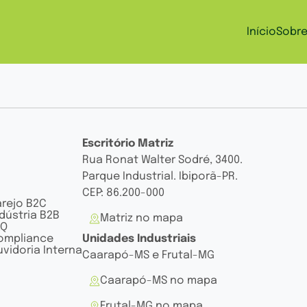
Início
Sobr
Escritório Matriz
Rua Ronat Walter Sodré, 3400.
Parque Industrial. Ibiporã-PR.
CEP: 86.200-000
arejo B2C
dústria B2B
Matriz no mapa
AQ
ompliance
Unidades Industriais
vidoria Interna
Caarapó-MS e Frutal-MG
Caarapó-MS no mapa
Frutal-MG no mapa